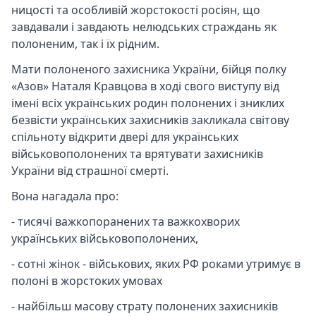
ницості та особливій жорстокості росіян, що
завдавали і завдають нелюдських страждань як
полоненим, так і їх рідним.
Мати полоненого захисника України, бійця полку
«Азов» Наталя Кравцова в ході свого виступу від
імені всіх українських родин полонених і зниклих
безвісти українських захисників закликала світову
спільноту відкрити двері для українських
військовополонених та врятувати захисників
України від страшної смерті.
Вона нагадала про:
- тисячі важкопоранених та важкохворих
українських військовополонених,
- сотні жінок - військових, яких РФ роками утримує в
полоні в жорстоких умовах
- найбільш масову страту полонених захисників