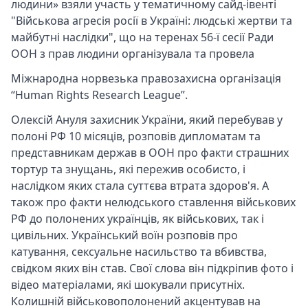
людини» взяли участь у тематичному сайд-івенті
"Військова агресія росії в Україні: людські жертви та
майбутні наслідки", що на теренах 56-ї сесії Ради
ООН з прав людини організувала та провела
Міжнародна норвезька правозахисна організація
“Human Rights Research League”.
Олексій Ануля захисник України, який перебував у
полоні РФ 10 місяців, розповів дипломатам та
представникам держав в ООН про факти страшних
тортур та знущань, які пережив особисто, і
наслідком яких стала суттєва втрата здоров'я. А
також про факти нелюдського ставлення військових
РФ до полонених українців, як військових, так і
цивільних. Український воїн розповів про
катування, сексуальне насильство та вбивства,
свідком яких він став. Свої слова він підкріпив фото і
відео матеріалами, які шокували присутніх.
Колишній військовополонений акцентував на