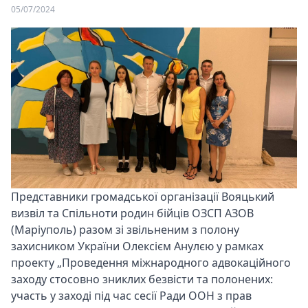
05/07/2024
Представники громадської організації Вояцький
визвіл та Спільноти родин бійців ОЗСП АЗОВ
(Маріуполь) разом зі звільненим з полону
захисником України Олексієм Анулєю у рамках
проекту „Проведення міжнародного адвокаційного
заходу стосовно зниклих безвісти та полонених:
участь у заході під час сесії Ради ООН з прав