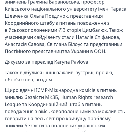
зникнень Гражина Барановська, професор
Київського національного університету імені Тараса
Шевченка Ольга Поєдинок, представниця
Координйного штабу з питань поводження з
військовополоненими @Вікторія Цимбалюк. Також
учасницями сайд-івенту стали
Наталія Єпіфанова
,
Анастасія Савова
,
Світлана Білоус
та представники
Постійного представництва України в ООН.
Дякуємо за переклад
Karyna Pavlova
Також відбулися і інші важливі зустрічі, про які,
обов'язково, згодом.
Щиро вдячні
ICMP-Міжнародна комісія з питань
зниклих безвісти
МКЗБ, Human Rights research
League та
Координаційний штаб з питань
поводження з військовополоненими
за можливість
говорити на весь світ про кричущу проблему
зниклих безвісти та полонених українських