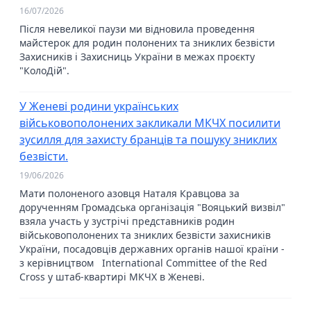
16/07/2026
Після невеликої паузи ми відновила проведення
майстерок для родин полонених та зниклих безвісти
Захисників і Захисниць України в межах проєкту
"КолоДій".
У Женеві родини українських
військовополонених закликали МКЧХ посилити
зусилля для захисту бранців та пошуку зниклих
безвісти.
19/06/2026
Мати полоненого азовця Наталя Кравцова за
дорученням Громадська організація "Вояцький визвіл"
взяла участь у зустрічі представників родин
військовополонених та зниклих безвісти захисників
України, посадовців державних органів нашої країни -
з керівництвом International Committee of the Red
Cross у штаб-квартирі МКЧХ в Женеві.