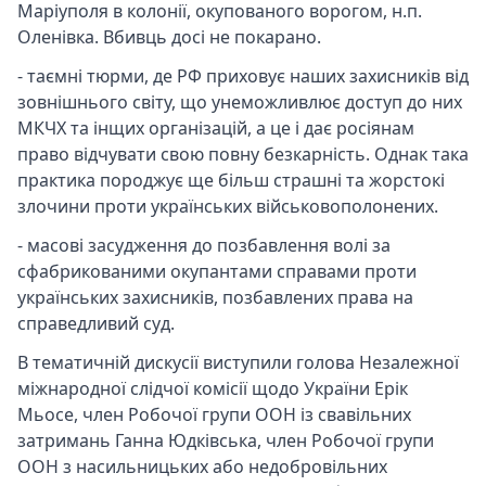
Маріуполя в колонії, окупованого ворогом, н.п.
Оленівка. Вбивць досі не покарано.
- таємні тюрми, де РФ приховує наших захисників від
зовнішнього світу, що унеможливлює доступ до них
МКЧХ та інщих організацій, а це і дає росіянам
право відчувати свою повну безкарність. Однак така
практика породжує ще більш страшні та жорстокі
злочини проти українських військовополонених.
- масові засудження до позбавлення волі за
сфабрикованими окупантами справами проти
українських захисників, позбавлених права на
справедливий суд.
В тематичній дискусії виступили голова Незалежної
міжнародної слідчої комісії щодо України Ерік
Мьосе, член Робочої групи ООН із свавільних
затримань Ганна Юдківська, член Робочої групи
ООН з насильницьких або недобровільних