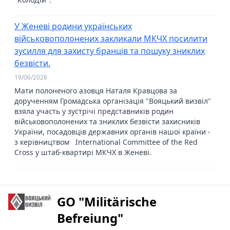
У Женеві родини українських
військовополонених закликали МКЧХ посилити
зусилля для захисту бранців та пошуку зниклих
безвісти.
19/06/2026
Мати полоненого азовця Наталя Кравцова за
дорученням Громадська організація "Вояцький визвіл"
взяла участь у зустрічі представників родин
військовополонених та зниклих безвісти захисників
України, посадовців державних органів нашої країни -
з керівництвом International Committee of the Red
Cross у штаб-квартирі МКЧХ в Женеві.
GO "Militärische
Befreiung"