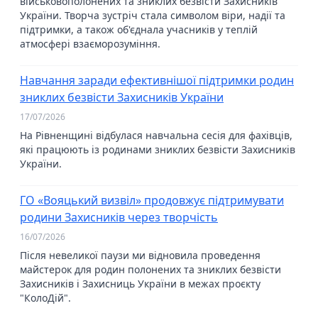
військовополонених та зниклих безвісти Захисників
України. Творча зустріч стала символом віри, надії та
підтримки, а також об'єднала учасників у теплій
атмосфері взаєморозуміння.
Навчання заради ефективнішої підтримки родин
зниклих безвісти Захисників України
17/07/2026
На Рівненщині відбулася навчальна сесія для фахівців,
які працюють із родинами зниклих безвісти Захисників
України.
ГО «Вояцький визвіл» продовжує підтримувати
родини Захисників через творчість
16/07/2026
Після невеликої паузи ми відновила проведення
майстерок для родин полонених та зниклих безвісти
Захисників і Захисниць України в межах проєкту
"КолоДій".