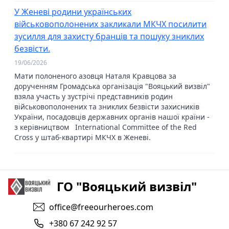
У Женеві родини українських
військовополонених закликали МКЧХ посилити
зусилля для захисту бранців та пошуку зниклих
безвісти.
19/06/2026
Мати полоненого азовця Наталя Кравцова за
дорученням Громадська організація "Вояцький визвіл"
взяла участь у зустрічі представників родин
військовополонених та зниклих безвісти захисників
України, посадовців державних органів нашої країни -
з керівництвом International Committee of the Red
Cross у штаб-квартирі МКЧХ в Женеві.
ГО "Вояцький визвіл"
office@freeourheroes.com
+380 67 242 92 57