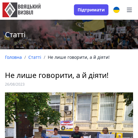
Підтримати
Open
Статті
Головна
/
Статті
/
Не лише говорити, а й діяти!
Не лише говорити, а й діяти!
26/08/2023