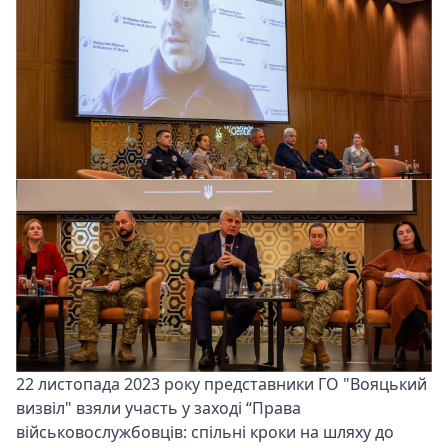
22 листопада 2023 року представники ГО "Вояцький
визвіл" взяли участь у заході “Права
військовослужбовців: спільні кроки на шляху до