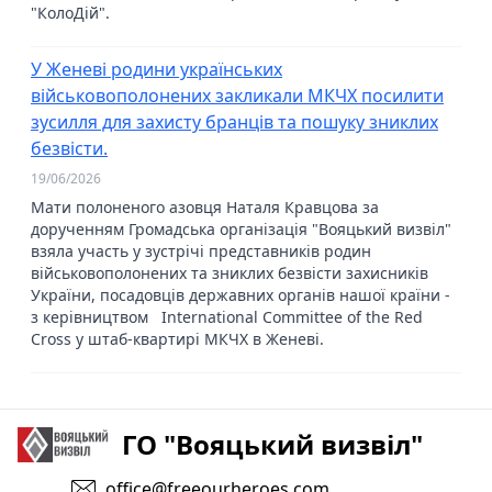
"КолоДій".
У Женеві родини українських
військовополонених закликали МКЧХ посилити
зусилля для захисту бранців та пошуку зниклих
безвісти.
19/06/2026
Мати полоненого азовця Наталя Кравцова за
дорученням Громадська організація "Вояцький визвіл"
взяла участь у зустрічі представників родин
військовополонених та зниклих безвісти захисників
України, посадовців державних органів нашої країни -
з керівництвом International Committee of the Red
Cross у штаб-квартирі МКЧХ в Женеві.
ГО "Вояцький визвіл"
office@freeourheroes.com