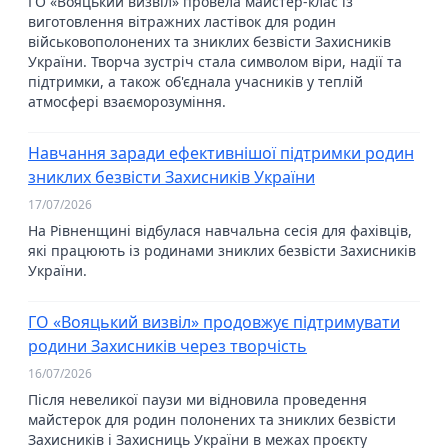
ГО «Вояцький визвіл» провела майстер-клас із
виготовлення вітражних ластівок для родин
військовополонених та зниклих безвісти Захисників
України. Творча зустріч стала символом віри, надії та
підтримки, а також об'єднала учасників у теплій
атмосфері взаєморозуміння.
Навчання заради ефективнішої підтримки родин
зниклих безвісти Захисників України
17/07/2026
На Рівненщині відбулася навчальна сесія для фахівців,
які працюють із родинами зниклих безвісти Захисників
України.
ГО «Вояцький визвіл» продовжує підтримувати
родини Захисників через творчість
16/07/2026
Після невеликої паузи ми відновила проведення
майстерок для родин полонених та зниклих безвісти
Захисників і Захисниць України в межах проєкту