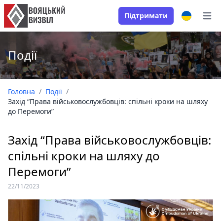
Підтримати
Open
Події
Головна
/
Події
/
Захід “Права військовослужбовців: спільні кроки на шляху
до Перемоги”
Захід “Права військовослужбовців:
спільні кроки на шляху до
Перемоги”
22/11/2023