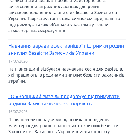
ГО «Вояцький визвіл» провела майстер-клас із
виготовлення вітражних ластівок для родин
військовополонених та зниклих безвісти Захисників
України. Творча зустріч стала символом віри, надії та
підтримки, а також об'єднала учасників у теплій
атмосфері взаєморозуміння.
Навчання заради ефективнішої підтримки родин
зниклих безвісти Захисників України
17/07/2026
На Рівненщині відбулася навчальна сесія для фахівців,
які працюють із родинами зниклих безвісти Захисників
України.
ГО «Вояцький визвіл» продовжує підтримувати
родини Захисників через творчість
16/07/2026
Після невеликої паузи ми відновила проведення
майстерок для родин полонених та зниклих безвісти
Захисників і Захисниць України в межах проєкту