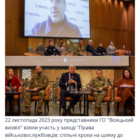
22 листопада 2023 року представники ГО "Вояцький
визвіл" взяли участь у заході “Права
військовослужбовців: спільні кроки на шляху до