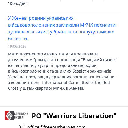
"КолоДій".
У Женеві родини українських
військовополонених закликали МКЧХ посилити
зусилля для захисту бранців та пошуку зниклих
безвісти.
19/06/2026
Мати полоненого азовця Наталя Кравцова за
дорученням Громадська організація "Вояцький визвіл"
взяла участь у зустрічі представників родин
військовополонених та зниклих безвісти захисників
України, посадовців державних органів нашої країни -
з керівництвом International Committee of the Red
Cross у штаб-квартирі МКЧХ в Женеві.
PO "Warriors Liberation"
office@freeourheroes.com