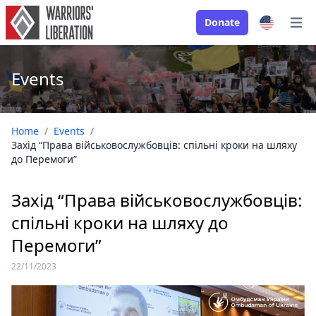
Donate
Open
Events
Home
/
Events
/
Захід “Права військовослужбовців: спільні кроки на шляху
до Перемоги”
Захід “Права військовослужбовців:
спільні кроки на шляху до
Перемоги”
22/11/2023