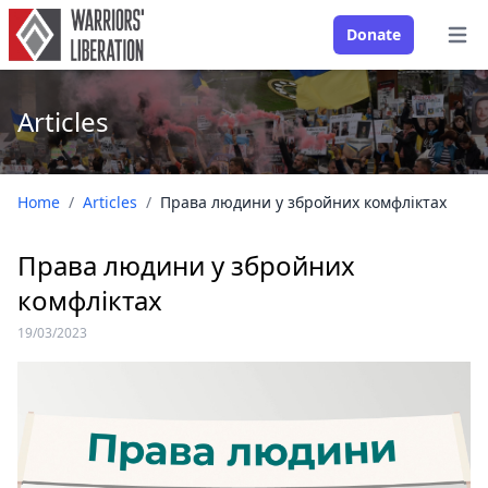
Donate
Open
Articles
Home
/
Articles
/
Права людини у збройних комфліктах
Права людини у збройних
комфліктах
19/03/2023