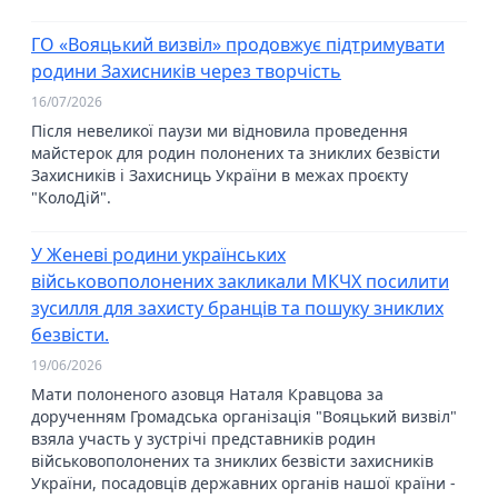
ГО «Вояцький визвіл» продовжує підтримувати
родини Захисників через творчість
16/07/2026
Після невеликої паузи ми відновила проведення
майстерок для родин полонених та зниклих безвісти
Захисників і Захисниць України в межах проєкту
"КолоДій".
У Женеві родини українських
військовополонених закликали МКЧХ посилити
зусилля для захисту бранців та пошуку зниклих
безвісти.
19/06/2026
Мати полоненого азовця Наталя Кравцова за
дорученням Громадська організація "Вояцький визвіл"
взяла участь у зустрічі представників родин
військовополонених та зниклих безвісти захисників
України, посадовців державних органів нашої країни -