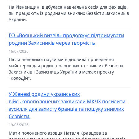
На Рівненщині відбулася навчальна сесія для фахівців,
які працюють із родинами зниклих безвісти Захисників
України.
ГО «Вояцький визвіл» продовжує підтримувати
родини Захисників через творчість
16/07/2026
Після невеликої паузи ми відновила проведення
майстерок для родин полонених та зниклих безвісти
Захисників і Захисниць України в межах проєкту
"КолоДій".
У Женеві родини українських
військовополонених закликали МКЧХ посилити
зусилля для захисту бранців та пошуку зниклих
безвісти.
19/06/2026
Мати полоненого азовця Наталя Кравцова за