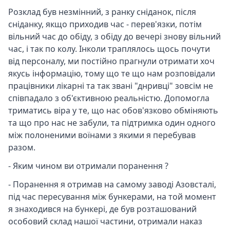
Розклад був незмінний, з ранку сніданок, після
сніданку, якщо приходив час - перев'язки, потім
вільний час до обіду, з обіду до вечері знову вільний
час, і так по колу. Інколи траплялось щось почути
від персоналу, ми постійно прагнули отримати хоч
якусь інформацію, тому що те що нам розповідали
працівники лікарні та так звані "днривці" зовсім не
співпадало з об'єктивною реальністю. Допомогла
триматись віра у те, що нас обов'язково обміняють
та що про нас не забули, та підтримка один одного
між полоненими воїнами з якими я перебував
разом.
- Яким чином ви отримали поранення ?
- Поранення я отримав на самому заводі Азовсталі,
під час пересування між бункерами, на той момент
я знаходився на бункері, де був розташований
особовий склад нашої частини, отримали наказ