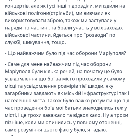
концертів, але як і усі інші підрозділи, ми їздили на
військові полігони(стрільби), ми вивчали як
використовувати зброю, також ми заступали у
наряди по частині, та брали участь у всіх заходах
військової частини, йдеться про "розводи" по
службі, шикування, тощо.
- Що найважчим було під час оборони Маріуполя?
- Саме для мене найважчим під час оборони
Маріуполя були кілька речей, на початку це було
усвідомлення що бої за місто проходили у самому
місці та усвідомлення розмірів тієї шкоди, яку
загарбники завдають як міській інфраструктурі так і
населенню міста. Також було важко розуміти що під
час проведення боїв мої батьки знаходились теж у
місті, і це трохи заважало та відволікало. Ну а трохи
пізніше, коли ми опинились у повному оточенні,
саме розуміння цього факту було, я гадаю,