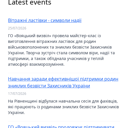
Latest events
Вітражні ластівки - символи надії
25/07/2026
ГО «Вояцький визвіл» провела майстер-клас із
виготовлення вітражних ластівок для родин
військовополонених та зниклих безвісти Захисників
України. Творча зустріч стала символом віри, надії та
підтримки, а також об'єднала учасників у теплій
атмосфері взаєморозуміння.
Навчання заради ефективнішої підтримки родин
зниклих безвісти Захисників України
17/07/2026
На Рівненщині відбулася навчальна сесія для фахівців,
які працюють із родинами зниклих безвісти Захисників
України.
ГО «Вояцький визвіл» продовжує підтримувати