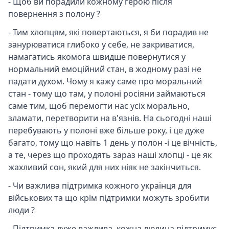
- Щоб ви порадили кожному герою після
повернення з полону ?
- Тим хлопцям, які повертаються, я би порадив не
занурюватися глибоко у себе, не закриватися,
намагатись якомога швидше повернутися у
нормальний емоційний стан, в жодному разі не
падати духом. Чому я кажу саме про моральний
стан - тому що там, у полоні росіяни займаються
саме тим, щоб перемогти нас усіх морально,
зламати, перетворити на в'язнів. На сьогодні наші
перебувають у полоні вже більше року, і це дуже
багато, тому що навіть 1 день у полон -і це вічність,
а те, через що проходять зараз наші хлопці - це як
жахливий сон, який для них ніяк не закінчиться.
- Чи важлива підтримка кожного українця для
військових та що крім підтримки можуть зробити
люди ?
- Підтримка дуже важлива, кожна людина підтримує