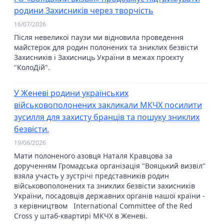
родини Захисників через творчість
16/07/2026
Після невеликої паузи ми відновила проведення
майстерок для родин полонених та зниклих безвісти
Захисників і Захисниць України в межах проєкту
"КолоДій".
У Женеві родини українських
військовополонених закликали МКЧХ посилити
зусилля для захисту бранців та пошуку зниклих
безвісти.
19/06/2026
Мати полоненого азовця Наталя Кравцова за
дорученням Громадська організація "Вояцький визвіл"
взяла участь у зустрічі представників родин
військовополонених та зниклих безвісти захисників
України, посадовців державних органів нашої країни -
з керівництвом International Committee of the Red
Cross у штаб-квартирі МКЧХ в Женеві.