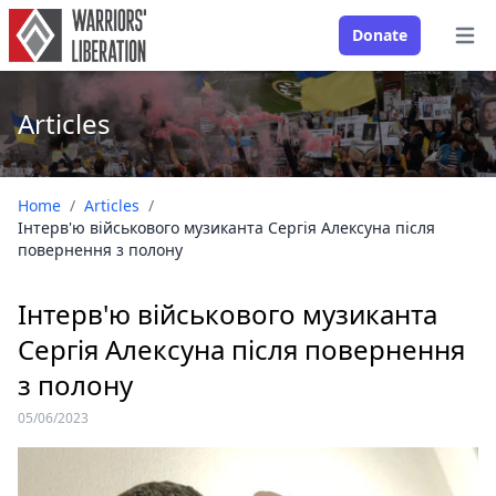
Donate
Open
Articles
Home
/
Articles
/
Інтерв'ю військового музиканта Сергія Алексуна після
повернення з полону
Інтерв'ю військового музиканта
Сергія Алексуна після повернення
з полону
05/06/2023