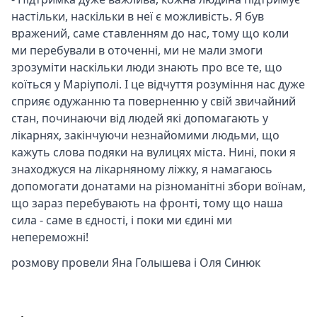
настільки, наскільки в неї є можливість. Я був
вражений, саме ставленням до нас, тому що коли
ми перебували в оточенні, ми не мали змоги
зрозуміти наскільки люди знають про все те, що
коїться у Маріуполі. І це відчуття розуміння нас дуже
сприяє одужанню та поверненню у свій звичайний
стан, починаючи від людей які допомагають у
лікарнях, закінчуючи незнайомими людьми, що
кажуть слова подяки на вулицях міста. Нині, поки я
знаходжуся на лікарняному ліжку, я намагаюсь
допомогати донатами на різноманітні збори воїнам,
що зараз перебувають на фронті, тому що наша
сила - саме в єдності, і поки ми єдині ми
непереможні!
розмову провели
Яна Голышева
і
Оля Синюк