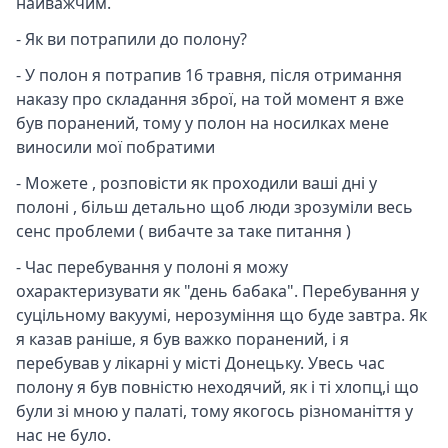
найважчим.
- Як ви потрапили до полону?
- У полон я потрапив 16 травня, після отримання
наказу про складання зброї, на той момент я вже
був поранений, тому у полон на носилках мене
виносили мої побратими
- Можете , розповісти як проходили ваші дні у
полоні , більш детально щоб люди зрозуміли весь
сенс проблеми ( вибачте за таке питання )
- Час перебування у полоні я можу
охарактеризувати як "день бабака". Перебування у
суцільному вакуумі, нерозуміння що буде завтра. Як
я казав раніше, я був важко поранений, і я
перебував у лікарні у місті Донецьку. Увесь час
полону я був повністю неходячий, як і ті хлопц,і що
були зі мною у палаті, тому якогось різноманіття у
нас не було.