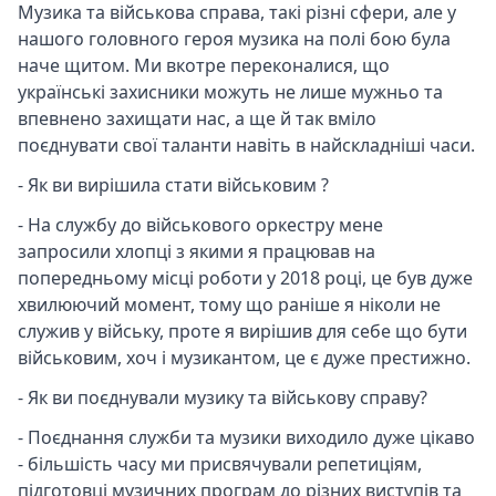
Музика та військова справа, такі різні сфери, але у
нашого головного героя музика на полі бою була
наче щитом. Ми вкотре переконалися, що
українські захисники можуть не лише мужньо та
впевнено захищати нас, а ще й так вміло
поєднувати свої таланти навіть в найскладніші часи.
- Як ви вирішила стати військовим ?
- На службу до військового оркестру мене
запросили хлопці з якими я працював на
попередньому місці роботи у 2018 році, це був дуже
хвилюючий момент, тому що раніше я ніколи не
служив у війську, проте я вирішив для себе що бути
військовим, хоч і музикантом, це є дуже престижно.
- Як ви поєднували музику та військову справу?
- Поєднання служби та музики виходило дуже цікаво
- більшість часу ми присвячували репетиціям,
підготовці музичних програм до різних виступів та