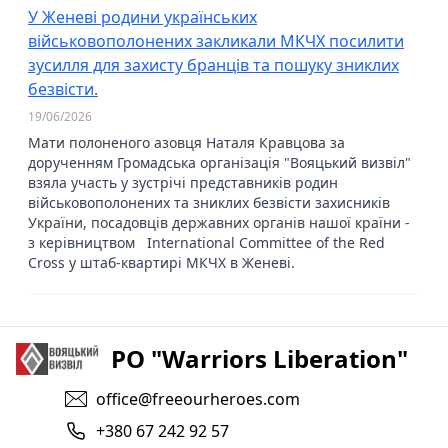
У Женеві родини українських
військовополонених закликали МКЧХ посилити
зусилля для захисту бранців та пошуку зниклих
безвісти.
19/06/2026
Мати полоненого азовця Наталя Кравцова за
дорученням Громадська організація "Вояцький визвіл"
взяла участь у зустрічі представників родин
військовополонених та зниклих безвісти захисників
України, посадовців державних органів нашої країни -
з керівництвом International Committee of the Red
Cross у штаб-квартирі МКЧХ в Женеві.
PO "Warriors Liberation"
office@freeourheroes.com
+380 67 242 92 57