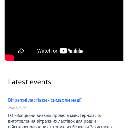
Latest events
Вітражні ластівки - символи надії
25/07/2026
ГО «Вояцький визвіл» провела майстер-клас із
виготовлення вітражних ластівок для родин
військовополонених та зниклих безвісти Захисників