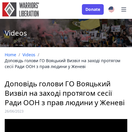
Donate
Open
Videos
Home
/
Videos
/
Доповідь голови ГО Вояцький Визвіл на заході протягом
сесії Ради ООН з прав людини у Женеві
Доповідь голови ГО Вояцький
Визвіл на заході протягом сесії
Ради ООН з прав людини у Женеві
26/06/2023