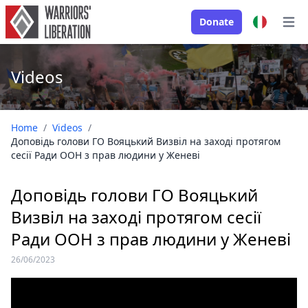
Donate
Open
Videos
Home
/
Videos
/
Доповідь голови ГО Вояцький Визвіл на заході протягом
сесії Ради ООН з прав людини у Женеві
Доповідь голови ГО Вояцький
Визвіл на заході протягом сесії
Ради ООН з прав людини у Женеві
26/06/2023