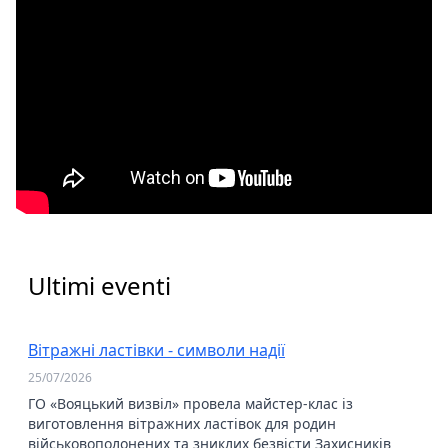
Ultimi eventi
Вітражні ластівки - символи надії
25/07/2026
ГО «Вояцький визвіл» провела майстер-клас із
виготовлення вітражних ластівок для родин
військовополонених та зниклих безвісти Захисників