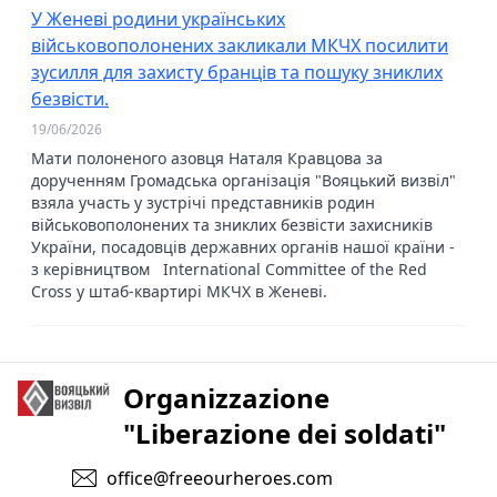
У Женеві родини українських
військовополонених закликали МКЧХ посилити
зусилля для захисту бранців та пошуку зниклих
безвісти.
19/06/2026
Мати полоненого азовця Наталя Кравцова за
дорученням Громадська організація "Вояцький визвіл"
взяла участь у зустрічі представників родин
військовополонених та зниклих безвісти захисників
України, посадовців державних органів нашої країни -
з керівництвом International Committee of the Red
Cross у штаб-квартирі МКЧХ в Женеві.
Organizzazione
"Liberazione dei soldati"
office@freeourheroes.com