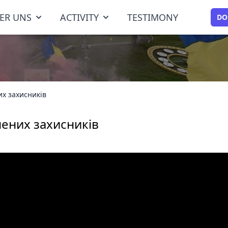
ER UNS
ACTIVITY
TESTIMONY
DO
их захисників
нених захисників