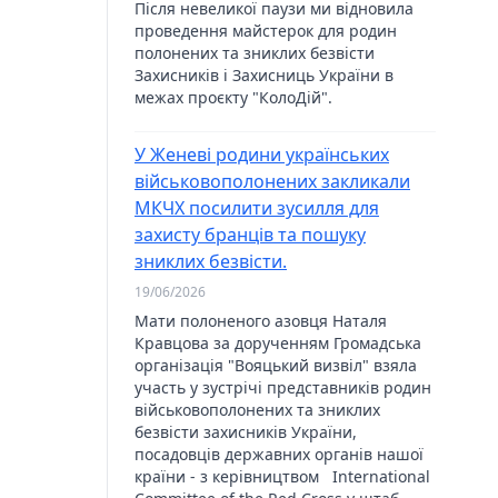
Після невеликої паузи ми відновила
проведення майстерок для родин
полонених та зниклих безвісти
Захисників і Захисниць України в
межах проєкту "КолоДій".
У Женеві родини українських
військовополонених закликали
МКЧХ посилити зусилля для
захисту бранців та пошуку
зниклих безвісти.
19/06/2026
Мати полоненого азовця Наталя
Кравцова за дорученням Громадська
організація "Вояцький визвіл" взяла
участь у зустрічі представників родин
військовополонених та зниклих
безвісти захисників України,
посадовців державних органів нашої
країни - з керівництвом International