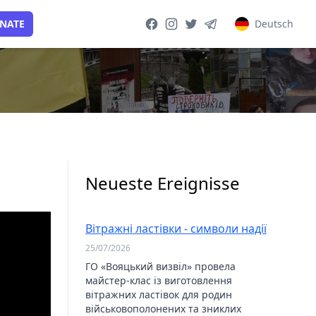
NATE
Deutsch
Facebook page
Instagram page
Twitter page
Telegram group
Neueste Ereignisse
Вітражні ластівки - символи надії
25/07/2026
ГО «Вояцький визвіл» провела
майстер-клас із виготовлення
вітражних ластівок для родин
військовополонених та зниклих