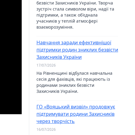
безвісти Захисників України. Творча
зустріч стала символом віри, надії та
підтримки, а також об'єднала
учасників у теплій атмосфері
взаєморозуміння.
Навчання заради ефективнішої
підтримки родин зниклих безвісти
Захисників України
17/07/2026
На Рівненщині відбулася навчальна
сесія для фахівців, які працюють із
родинами зниклих безвісти
Захисників України.
ГО «Вояцький визвіл» продовжує
підтримувати родини Захисників
через творчість
16/07/2026