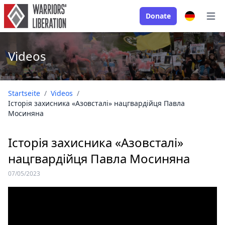
Donate
Open
Videos
Startseite
/
Videos
/
Історія захисника «Азовсталі» нацгвардійця Павла
Мосиняна
Історія захисника «Азовсталі»
нацгвардійця Павла Мосиняна
07/05/2023