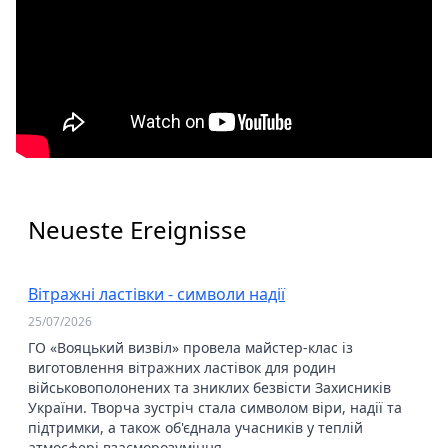
Neueste Ereignisse
Вітражні ластівки - символи надії
25/07/2026
ГО «Вояцький визвіл» провела майстер-клас із
виготовлення вітражних ластівок для родин
військовополонених та зниклих безвісти Захисників
України. Творча зустріч стала символом віри, надії та
підтримки, а також об'єднала учасників у теплій
атмосфері взаєморозуміння.