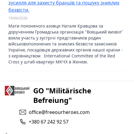
зусилля для захисту бранців та пошуку зниклих
безвісти.
19/06/2026
Мати полоненого азовця Наталя Кравцова за
дорученням Громадська організація "Вояцький визвіл"
взяла участь у зустрічі представників родин
військовополонених та зниклих безвісти захисників
України, посадовців державних органів нашої країни -
з керівництвом International Committee of the Red
Cross у штаб-квартирі МКЧХ в Женеві.
GO "Militärische
Befreiung"
office@freeourheroes.com
+380 67 242 92 57