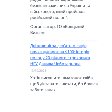
безвісти захисників України та
військового, який пройшов
російський полон".
Організатор:
ГО «Вояцький
Визвіл»
Дві колонії за дев’ять місяців,
пачка цигарок за $100: історія
полону 20-річного строковика
НГУ Данила Чеботарьова
13/10/2023
Хотів висушити шматочок хліба,
щоб діставати і нюхати, бо боявся
забути запах