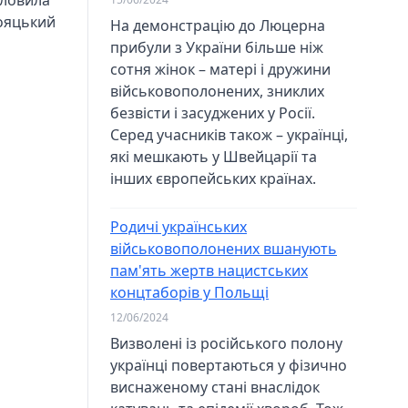
словила
ояцький
На демонстрацію до Люцерна
прибули з України більше ніж
сотня жінок – матері і дружини
військовополонених, зниклих
безвісти і засуджених у Росії.
Серед учасників також – українці,
які мешкають у Швейцарії та
інших європейських країнах.
Родичі українських
військовополонених вшанують
пам'ять жертв нацистських
концтаборів у Польщі
12/06/2024
Визволені із російського полону
українці повертаються у фізично
виснаженому стані внаслідок