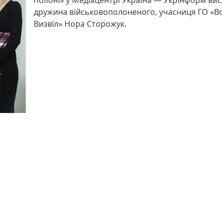
полоні» у Медіацентрі Україна — Укрінформ ви
дружина військовополоненого, учасниця ГО «В
Визвіл» Нора Сторожук.