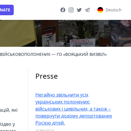
NATE
Deutsch
Facebook page
Instagram page
Twitter page
Telegram group
О ВІЙСЬКОВОПОЛОНЕНИХ — ГО «ВОЯЦЬКИЙ ВИЗВІЛ»
Presse
Негайно звільнити усіх
українських полонених:
військових і цивільних, а також –
цій, які
повернути додому депортованих
Росією дітей.
іздво у
15/06/2024