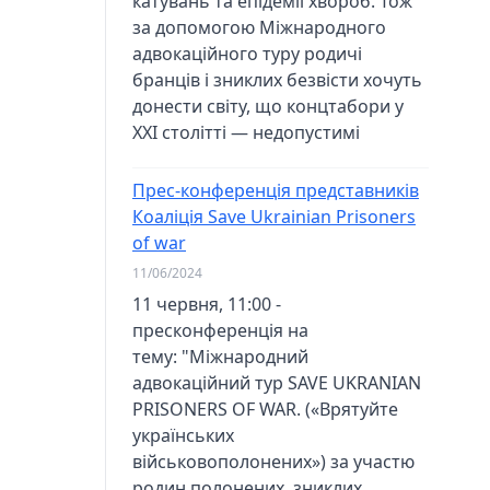
катувань та епідемії хвороб. Тож
за допомогою Міжнародного
адвокаційного туру родичі
бранців і зниклих безвісти хочуть
донести світу, що концтабори у
XXI столітті — недопустимі
Прес-конференція представників
Коаліція Save Ukrainian Prisoners
of war
11/06/2024
11 червня, 11:00 -
пресконференція на
тему: "Міжнародний
адвокаційний тур SAVE UKRANIAN
PRISONERS OF WAR. («Врятуйте
українських
військовополонених») за участю
родин полонених, зниклих