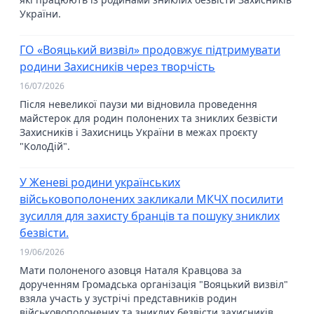
України.
ГО «Вояцький визвіл» продовжує підтримувати
родини Захисників через творчість
16/07/2026
Після невеликої паузи ми відновила проведення
майстерок для родин полонених та зниклих безвісти
Захисників і Захисниць України в межах проєкту
"КолоДій".
У Женеві родини українських
військовополонених закликали МКЧХ посилити
зусилля для захисту бранців та пошуку зниклих
безвісти.
19/06/2026
Мати полоненого азовця Наталя Кравцова за
дорученням Громадська організація "Вояцький визвіл"
взяла участь у зустрічі представників родин
військовополонених та зниклих безвісти захисників