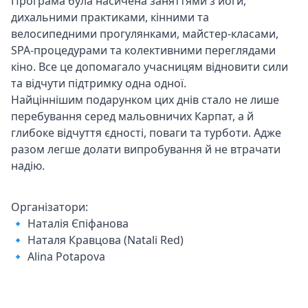
Програма була насичена заняттями з йоги,
дихальними практиками, кінними та
велосипедними прогулянками, майстер-класами,
SPA-процедурами та колективними переглядами
кіно. Все це допомагало учасницям відновити сили
та відчути підтримку одна одної.
Найціннішим подарунком цих днів стало не лише
перебування серед мальовничих Карпат, а й
глибоке відчуття єдності, поваги та турботи. Адже
разом легше долати випробування й не втрачати
надію.
Організатори:
🔹 Наталія Єпіфанова
🔹 Наталя Кравцова (Natali Red)
🔹 Alina Potapova