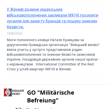
У Женеві родини українських
військовополонених закликали МКЧХ посилити
зусилля для захисту бранців та пошуку зниклих
безвісти.
19/06/2026
Мати полоненого азовця Наталя Кравцова за
дорученням Громадська організація "Вояцький визвіл"
взяла участь у зустрічі представників родин
військовополонених та зниклих безвісти захисників
України, посадовців державних органів нашої країни -
з керівництвом International Committee of the Red
Cross у штаб-квартирі МКЧХ в Женеві.
GO "Militärische
Befreiung"