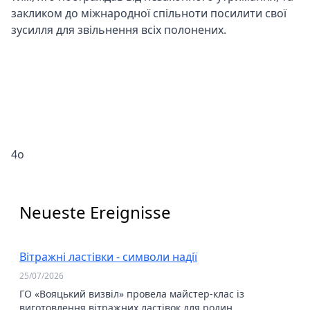
закликом до міжнародної спільноти посилити свої
зусилля для звільнення всіх полонених.
4o
Neueste Ereignisse
Вітражні ластівки - символи надії
25/07/2026
ГО «Вояцький визвіл» провела майстер-клас із
виготовлення вітражних ластівок для родин