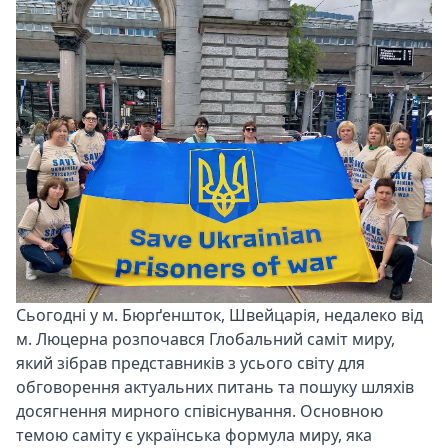
Сьогодні у м. Бюрґеншток, Швейцарія, недалеко від
м. Люцерна розпочався Глобальний саміт миру,
який зібрав представників з усього світу для
обговорення актуальних питань та пошуку шляхів
досягнення мирного співіснування. Основною
темою саміту є українська формула миру, яка