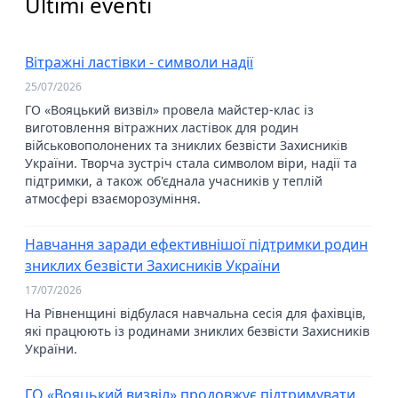
Ultimi eventi
Вітражні ластівки - символи надії
25/07/2026
ГО «Вояцький визвіл» провела майстер-клас із
виготовлення вітражних ластівок для родин
військовополонених та зниклих безвісти Захисників
України. Творча зустріч стала символом віри, надії та
підтримки, а також об'єднала учасників у теплій
атмосфері взаєморозуміння.
Навчання заради ефективнішої підтримки родин
зниклих безвісти Захисників України
17/07/2026
На Рівненщині відбулася навчальна сесія для фахівців,
які працюють із родинами зниклих безвісти Захисників
України.
ГО «Вояцький визвіл» продовжує підтримувати