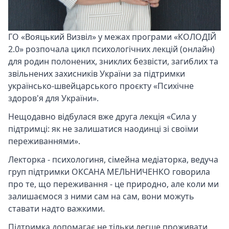
ГО «Вояцький Визвіл» у межах програми «КОЛОДІЙ
2.0» розпочала цикл психологічних лекцій (онлайн)
для родин полонених, зниклих безвісти, загиблих та
звільнених захисників України за підтримки
українсько-швейцарського проєкту «Психічне
здоров'я для України».
Нещодавно відбулася вже друга лекція «Сила у
підтримці: як не залишатися наодинці зі своїми
переживаннями».
Лекторка - психологиня, сімейна медіаторка, ведуча
груп підтримки ОКСАНА МЕЛЬНИЧЕНКО говорила
про те, що переживання - це природно, але коли ми
залишаємося з ними сам на сам, вони можуть
ставати надто важкими.
Підтримка допомагає не тільки легше проживати