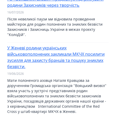
родини Захисників через творчість
16/07/2026
Після невеликої паузи ми відновила проведення
майстерок для родин полонених та зниклих безвісти
Захисників і Захисниць України в межах проєкту
"КолоДій".
У Женеві родини українських
військовополонених закликали МКЧХ посилити
зусилля для захисту бранців та пошуку зниклих
безвісти.
19/06/2026
Мати полоненого азовця Наталя Кравцова за
дорученням Громадська організація "Вояцький визвіл"
взяла участь у зустрічі представників родин
військовополонених та зниклих безвісти захисників
України, посадовців державних органів нашої країни -
з керівництвом International Committee of the Red
Cross у штаб-квартирі МКЧХ в Женеві.