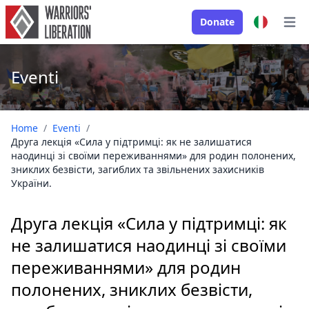
Donate
Open
Eventi
Home
/
Eventi
/
Друга лекція «Сила у підтримці: як не залишатися
наодинці зі своїми переживаннями» для родин полонених,
зниклих безвісти, загиблих та звільнених захисників
України.
Друга лекція «Сила у підтримці: як
не залишатися наодинці зі своїми
переживаннями» для родин
полонених, зниклих безвісти,