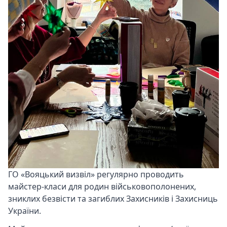
ГО «Вояцький визвіл» регулярно проводить
майстер-класи для родин військовополонених,
зниклих безвісти та загиблих Захисників і Захисниць
України.