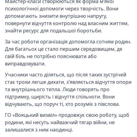
Майстер-класи створюються як форма м’якої
психологічної допомоги через творчість. Вони
допомагають знизити внутрішню напругу,
повернути відчуття контролю над власним життям,
знайти ресурс для подальшої боротьби.
За час роботи організація допомогла сотням родин.
Для багатьох це стало першим середовищем, де
свій біль не потрібно пояснювати або
виправдовувати.
Учасники часто діляться, що після таких зустрічей
стає трохи легше дихати, з’являється відчуття опори
та внутрішнього тепла. Люди говорять про
підтримку, щирість і відчуття спільноти. Вони
відчувають, що поруч ті, хто розуміє з півслова.
ГО «Вояцький визвіл» продовжує свою роботу, щоб
родини, які несуть найважчий тягар війни, не
залишалися з ним наодинці.