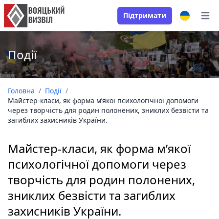
Підтримати
Open
Події
Головна
/
Події
/
Майстер-класи, як форма м’якої психологічної допомоги
через творчість для родин полонених, зниклих безвісти та
загиблих захисників України.
Майстер-класи, як форма м’якої
психологічної допомоги через
творчість для родин полонених,
зниклих безвісти та загиблих
захисників України.