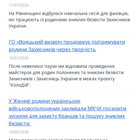
17/07/2026
На Рівненщині відбулася навчальна сесія для фахівців,
які працюють із родинами зниклих безвісти Захисників
України.
ГО «Вояцький визвіл» продовжує підтримувати
родини Захисників через творчість
16/07/2026
Після невеликої паузи ми відновила проведення
майстерок для родин полонених та зниклих безвісти
Захисників і Захисниць України в межах проєкту
"КолоДій".
У Женеві родини українських
військовополонених закликали МКЧХ посилити
зусилля для захисту бранців та пошуку зниклих
безвісти.
19/06/2026