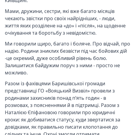
Київщині.
Мами, дружини, сестри, які вже багато місяців
чекають звістки про своїх найрідніших, - люди,
життя яких розділене на «до» і «після», на щоденне
очікування та боротьбу з невідомістю.
Ми говорили щиро, багато і боляче. Про відчай, про
надію. Родини зниклих безвісти під час бойових дій
-це окремий, дуже особливий рівень болю.
Залишитися байдужим поруч з ними - просто не
можливо.
Разом із фахівцями Баришівської громади
представниці ГО «Вояцький Визвіл» провели з
родинами захисників понад п’ять годин - в
розмовах, з поясненнями й в підтримці. Разом з
Наталією Єпіфановою говорили про юридичні
кроки: як добиватися статусу, куди звертатися за
довідками, як правильно писати клопотання до
слідчих та інше. Охочі змогли отримати