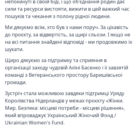
непокинуті в своїй біді, і що обʼєднання родин дає
сили та ресурси вистояти, вижити в цей важкий час
пошуків та чекання з полону рідної людини.
Ми дякуємо всім, хто був з нами поруч. За цікавість
до проєкту, за відвертість, за щирі сльози. І якщо не
на всі питання знайдені відповіді - ми продовжимо їх
шукати.
Щиро дякуємо за підтримку та сприяння в
організації заходу чудовій Аліні Басенко і її завзятій
команді з Ветеранського простору Баришівської
громади.
Зустріч стала можливою завдяки підтримці Уряду
Королівства Нідерландів у межах проєкту «Жінки.
Мир. Безпека: місцеві потреби - місцеві рішення»,
який впроваджує Український Жіночий Фонд /
Ukrainian Women's Fund.