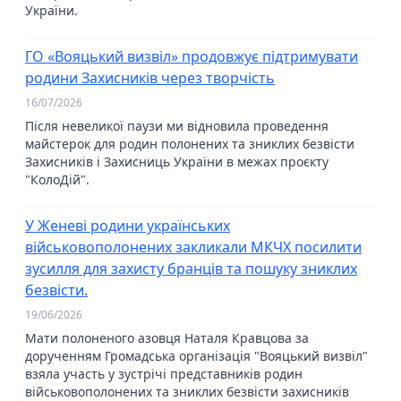
України.
ГО «Вояцький визвіл» продовжує підтримувати
родини Захисників через творчість
16/07/2026
Після невеликої паузи ми відновила проведення
майстерок для родин полонених та зниклих безвісти
Захисників і Захисниць України в межах проєкту
"КолоДій".
У Женеві родини українських
військовополонених закликали МКЧХ посилити
зусилля для захисту бранців та пошуку зниклих
безвісти.
19/06/2026
Мати полоненого азовця Наталя Кравцова за
дорученням Громадська організація "Вояцький визвіл"
взяла участь у зустрічі представників родин
військовополонених та зниклих безвісти захисників