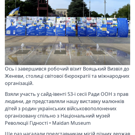
Ось і завершився робочий візит
Вояцький Визвіл
до
Женеви, столиці світової бюрократії та міжнародних
організацій.
Взяли участь у сайд-івенті 53-ї сесії Ради ООН з прав
людини, де представляли нашу виставку малюнків
дітей з родин українських військовополонених
організовану спільно з
Національний музей
Революції Гідності • Maidan Museum
Ще раз нагадали представникам місій різних держав