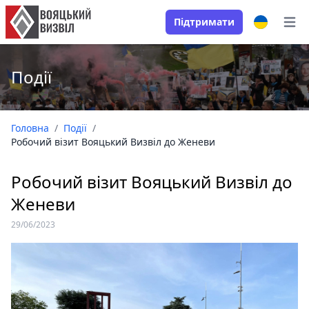
Підтримати
Open
Події
Головна
/
Події
/
Робочий візит Вояцький Визвіл до Женеви
Робочий візит Вояцький Визвіл до
Женеви
29/06/2023