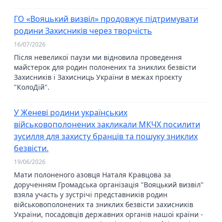
ГО «Вояцький визвіл» продовжує підтримувати
родини Захисників через творчість
16/07/2026
Після невеликої паузи ми відновила проведення
майстерок для родин полонених та зниклих безвісти
Захисників і Захисниць України в межах проєкту
"КолоДій".
У Женеві родини українських
військовополонених закликали МКЧХ посилити
зусилля для захисту бранців та пошуку зниклих
безвісти.
19/06/2026
Мати полоненого азовця Наталя Кравцова за
дорученням Громадська організація "Вояцький визвіл"
взяла участь у зустрічі представників родин
військовополонених та зниклих безвісти захисників
України, посадовців державних органів нашої країни -