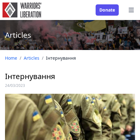
Donate
Open
Articles
Home
/
Articles
/
Інтернування
Інтернування
24/03/2023