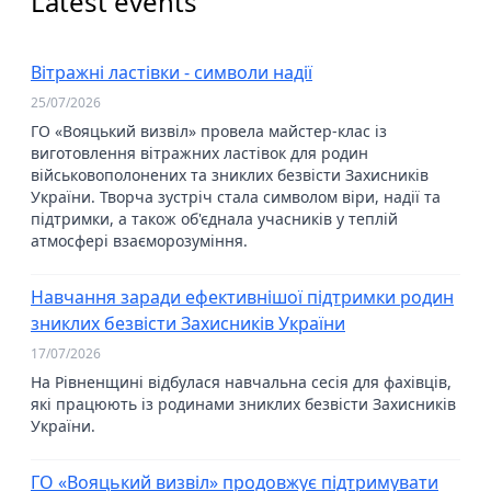
Latest events
Вітражні ластівки - символи надії
25/07/2026
ГО «Вояцький визвіл» провела майстер-клас із
виготовлення вітражних ластівок для родин
військовополонених та зниклих безвісти Захисників
України. Творча зустріч стала символом віри, надії та
підтримки, а також об'єднала учасників у теплій
атмосфері взаєморозуміння.
Навчання заради ефективнішої підтримки родин
зниклих безвісти Захисників України
17/07/2026
На Рівненщині відбулася навчальна сесія для фахівців,
які працюють із родинами зниклих безвісти Захисників
України.
ГО «Вояцький визвіл» продовжує підтримувати