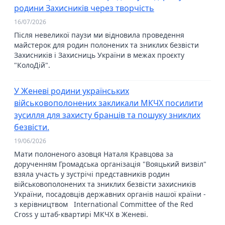
родини Захисників через творчість
16/07/2026
Після невеликої паузи ми відновила проведення
майстерок для родин полонених та зниклих безвісти
Захисників і Захисниць України в межах проєкту
"КолоДій".
У Женеві родини українських
військовополонених закликали МКЧХ посилити
зусилля для захисту бранців та пошуку зниклих
безвісти.
19/06/2026
Мати полоненого азовця Наталя Кравцова за
дорученням Громадська організація "Вояцький визвіл"
взяла участь у зустрічі представників родин
військовополонених та зниклих безвісти захисників
України, посадовців державних органів нашої країни -
з керівництвом International Committee of the Red
Cross у штаб-квартирі МКЧХ в Женеві.