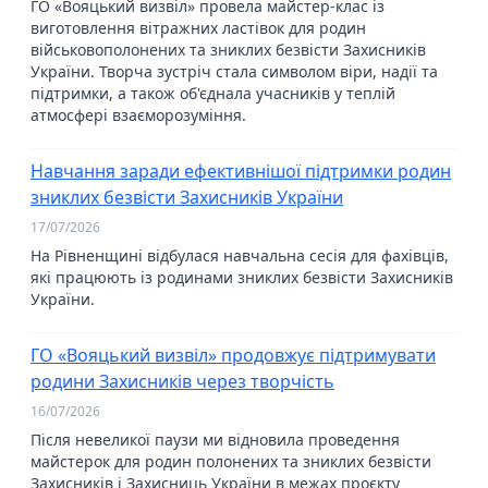
ГО «Вояцький визвіл» провела майстер-клас із
виготовлення вітражних ластівок для родин
військовополонених та зниклих безвісти Захисників
України. Творча зустріч стала символом віри, надії та
підтримки, а також об'єднала учасників у теплій
атмосфері взаєморозуміння.
Навчання заради ефективнішої підтримки родин
зниклих безвісти Захисників України
17/07/2026
На Рівненщині відбулася навчальна сесія для фахівців,
які працюють із родинами зниклих безвісти Захисників
України.
ГО «Вояцький визвіл» продовжує підтримувати
родини Захисників через творчість
16/07/2026
Після невеликої паузи ми відновила проведення
майстерок для родин полонених та зниклих безвісти
Захисників і Захисниць України в межах проєкту