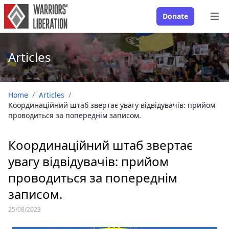
Donate
Open
Articles
Home
/
Articles
/
Координаційний штаб звертає увагу відвідувачів: прийом
проводиться за попереднім записом.
Координаційний штаб звертає
увагу відвідувачів: прийом
проводиться за попереднім
записом.
25/08/2023