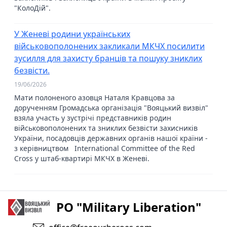
"КолоДій".
У Женеві родини українських
військовополонених закликали МКЧХ посилити
зусилля для захисту бранців та пошуку зниклих
безвісти.
19/06/2026
Мати полоненого азовця Наталя Кравцова за
дорученням Громадська організація "Вояцький визвіл"
взяла участь у зустрічі представників родин
військовополонених та зниклих безвісти захисників
України, посадовців державних органів нашої країни -
з керівництвом International Committee of the Red
Cross у штаб-квартирі МКЧХ в Женеві.
PO "Military Liberation"