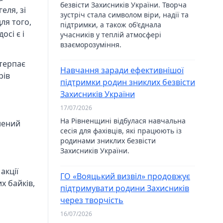
безвісти Захисників України. Творча
еля, зі
зустріч стала символом віри, надії та
ля того,
підтримки, а також об'єднала
осі є і
учасників у теплій атмосфері
взаєморозуміння.
отерпає
Навчання заради ефективнішої
рів
підтримки родин зниклих безвісти
Захисників України
17/07/2026
На Рівненщині відбулася навчальна
алений
сесія для фахівців, які працюють із
родинами зниклих безвісти
Захисників України.
акції
ГО «Вояцький визвіл» продовжує
х байків,
підтримувати родини Захисників
через творчість
16/07/2026