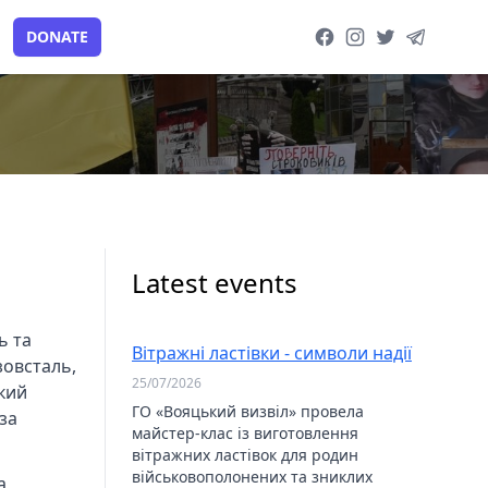
DONATE
Facebook page
Instagram page
Twitter page
Telegram
Latest events
ь та
Вітражні ластівки - символи надії
зовсталь,
25/07/2026
ький
ГО «Вояцький визвіл» провела
за
майстер-клас із виготовлення
вітражних ластівок для родин
військовополонених та зниклих
а