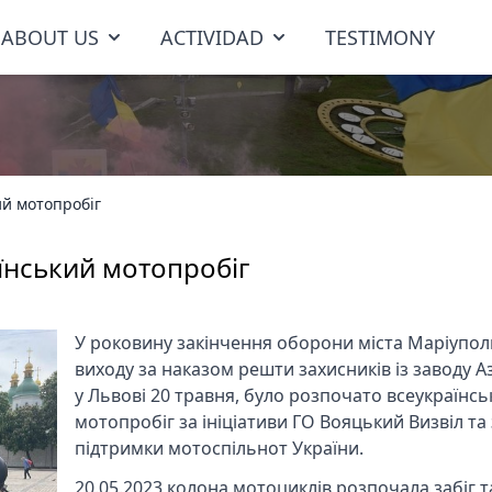
ABOUT US
ACTIVIDAD
TESTIMONY
ий мотопробіг
аїнський мотопробіг
У роковину закінчення оборони міста Маріупол
виходу за наказом решти захисників із заводу А
у Львові 20 травня, було розпочато всеукраїнс
мотопробіг за ініціативи ГО Вояцький Визвіл та 
підтримки мотоспільнот України.
20.05.2023 колона мотоциклів розпочала забіг т