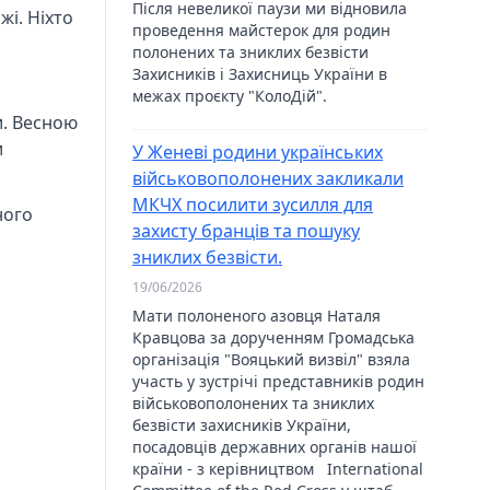
Після невеликої паузи ми відновила
жі. Ніхто
проведення майстерок для родин
полонених та зниклих безвісти
Захисників і Захисниць України в
межах проєкту "КолоДій".
и. Весною
и
У Женеві родини українських
військовополонених закликали
МКЧХ посилити зусилля для
ного
захисту бранців та пошуку
зниклих безвісти.
19/06/2026
Мати полоненого азовця Наталя
Кравцова за дорученням Громадська
організація "Вояцький визвіл" взяла
участь у зустрічі представників родин
військовополонених та зниклих
безвісти захисників України,
посадовців державних органів нашої
країни - з керівництвом International