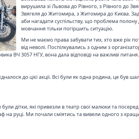
вирушила зі Львова до Рівного, з Рівного до Звяг
Звягеля до Житомира, з Житомира до Києва. Зад
аби нагадати суспільству, що проблема полону д
мовчання тільки погіршить ситуацію.
Ми не маємо права забувати тих, хто вже рік п
від неволі. Поспілкувались з одним з організато
ка ВЧ 3057 НГУ, вона дала відповіді на важливі питаня.
дналося до цієї акції. Всі були як одна родина, це був ш
м були дітки, які привезли в театр свої малюки та посеред 
ф на руці. Ми почали сміятись та вивели одного з кращи