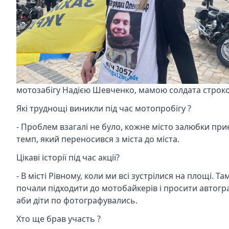
мотозабігу Надією Шевченко, мамою солдата строкови
Які труднощі виникли під час мотопробігу ?
- Проблем взагалі не було, кожне місто залюбки приє
темп, який переносився з міста до міста.
Цікаві історії під час акції?
- В місті Рівному, коли ми всі зустрілися на площі. Та
почали підходити до мотобайкерів і просити автогра
аби діти по фотографувались.
Хто ще брав участь ?