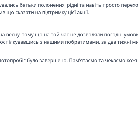
увались батьки полонених, рідні та навіть просто перехо
 що сказати на підтримку цієї акції.
 на весну, тому що на той час не дозволяли погодні умов
Поспілкувавшись з нашими побратимами, за два тижні м
і, мотопробіг було завершено. Пам’ятаємо та чекаємо кож