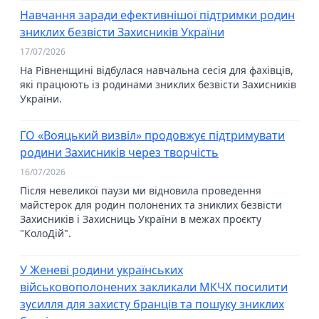
Навчання заради ефективнішої підтримки родин
зниклих безвісти Захисників України
17/07/2026
На Рівненщині відбулася навчальна сесія для фахівців,
які працюють із родинами зниклих безвісти Захисників
України.
ГО «Вояцький визвіл» продовжує підтримувати
родини Захисників через творчість
16/07/2026
Після невеликої паузи ми відновила проведення
майстерок для родин полонених та зниклих безвісти
Захисників і Захисниць України в межах проєкту
"КолоДій".
У Женеві родини українських
військовополонених закликали МКЧХ посилити
зусилля для захисту бранців та пошуку зниклих