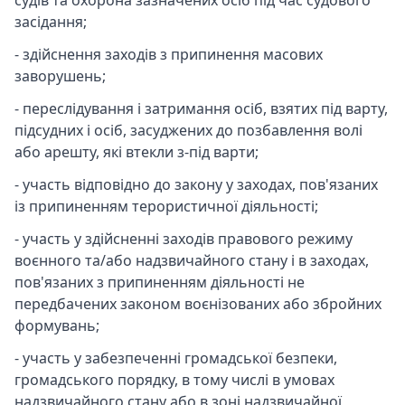
судів та охорона зазначених осіб під час судового
засідання;
- здійснення заходів з припинення масових
заворушень;
- переслідування і затримання осіб, взятих під варту,
підсудних і осіб, засуджених до позбавлення волі
або арешту, які втекли з-під варти;
- участь відповідно до закону у заходах, пов'язаних
із припиненням терористичної діяльності;
- участь у здійсненні заходів правового режиму
воєнного та/або надзвичайного стану і в заходах,
пов'язаних з припиненням діяльності не
передбачених законом воєнізованих або збройних
формувань;
- участь у забезпеченні громадської безпеки,
громадського порядку, в тому числі в умовах
надзвичайного стану або в зоні надзвичайної