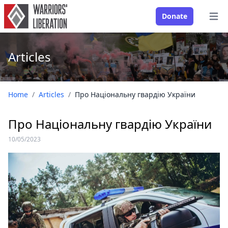
Donate
Open
Articles
Home
/
Articles
/
Про Національну гвардію України
Про Національну гвардію України
10/05/2023