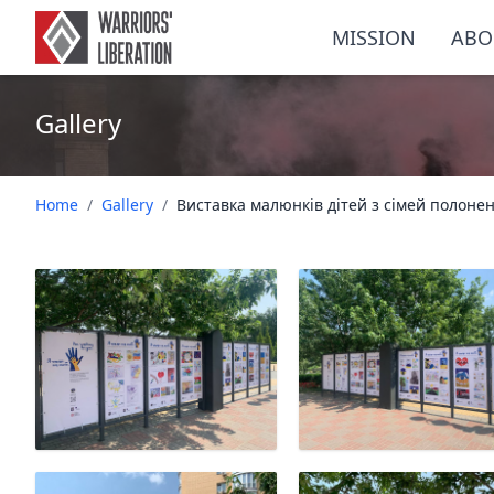
MISSION
ABO
Gallery
Home
/
Gallery
/
Виставка малюнків дітей з сімей полонени