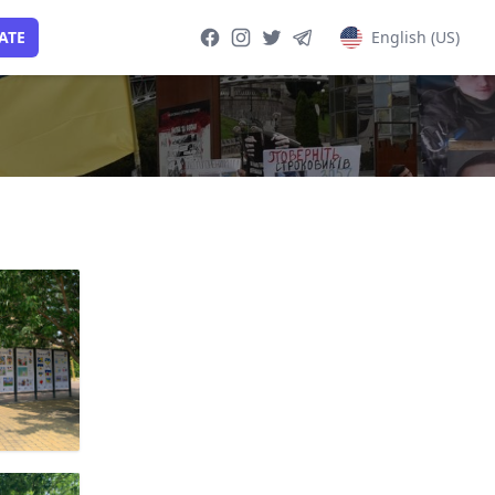
ATE
English (US)
Facebook page
Instagram page
Twitter page
Telegram group