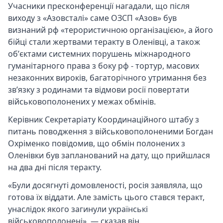
Учасники пресконференції нагадали, що після
виходу з «Азовсталі» саме ОЗСП «Азов» був
визнаний рф «терористичною організацією», а його
бійці стали жертвами теракту в Оленівці, а також
обʼєктами системних порушень міжнародного
гуманітарного права з боку рф - тортур, масових
незаконних вироків, багаторічного утримання без
зв’язку з родинами та відмови росії повертати
військовополонених у межах обмінів.
Керівник Секретаріату Координаційного штабу з
питань поводження з військовополоненими Богдан
Охріменко повідомив, що обмін полонених з
Оленівки був запланований на дату, що прийшлася
на два дні після теракту.
«Були досягнуті домовленості, росія заявляла, що
готова їх віддати. Але замість цього стався теракт,
унаслідок якого загинули українські
військовополонені», — сказав він.