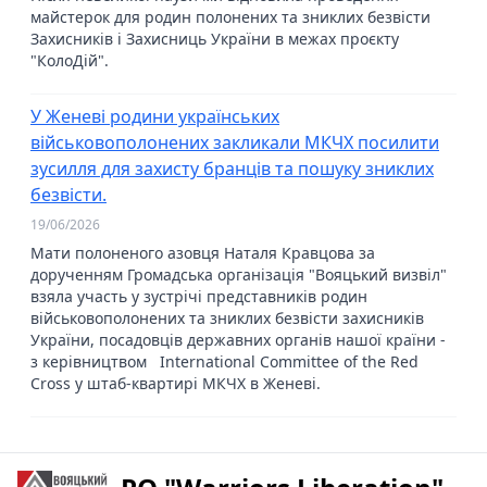
майстерок для родин полонених та зниклих безвісти
Захисників і Захисниць України в межах проєкту
"КолоДій".
У Женеві родини українських
військовополонених закликали МКЧХ посилити
зусилля для захисту бранців та пошуку зниклих
безвісти.
19/06/2026
Мати полоненого азовця Наталя Кравцова за
дорученням Громадська організація "Вояцький визвіл"
взяла участь у зустрічі представників родин
військовополонених та зниклих безвісти захисників
України, посадовців державних органів нашої країни -
з керівництвом International Committee of the Red
Cross у штаб-квартирі МКЧХ в Женеві.