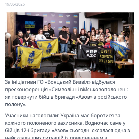
19/05/2026
За ініціативи ГО «Вояцький Визвіл» відбулася
пресконференція «Символічні військовополонені:
як повернути бійців бригади «Азов» з російського
полону».
Учасники наголосили: Україна має боротися за
кожного полоненого захисника. Водночас саме у
бійців 12-ї бригади «Азов» сьогодні склалася одна з
найскладніших ситуацій із поверненням з