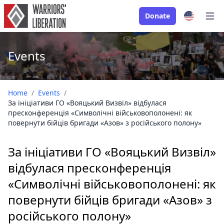
Donate
Open
Events
Home
/
Events
/
За ініціативи ГО «Вояцький Визвіл» відбулася
пресконференція «Символічні військовополонені: як
повернути бійців бригади «Азов» з російського полону»
За ініціативи ГО «Вояцький Визвіл»
відбулася пресконференція
«Символічні військовополонені: як
повернути бійців бригади «Азов» з
російського полону»