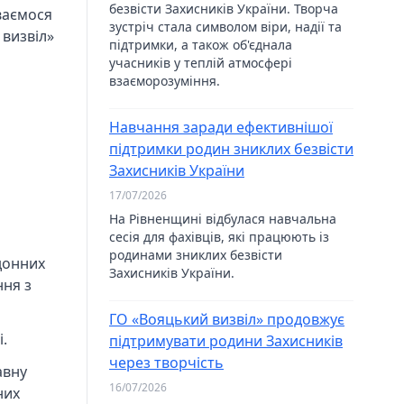
безвісти Захисників України. Творча
ваємося
зустріч стала символом віри, надії та
 визвіл»
підтримки, а також об'єднала
учасників у теплій атмосфері
взаєморозуміння.
Навчання заради ефективнішої
підтримки родин зниклих безвісти
Захисників України
17/07/2026
На Рівненщині відбулася навчальна
сесія для фахівців, які працюють із
родинами зниклих безвісти
донних
Захисників України.
ння з
ГО «Вояцький визвіл» продовжує
.
підтримувати родини Захисників
через творчість
авну
16/07/2026
них