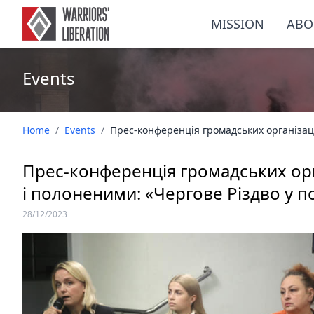
MISSION
ABO
Events
Home
/
Events
/
Прес-конференція громадських організаці
Прес-конференція громадських орг
і полоненими: «Чергове Різдво у п
28/12/2023