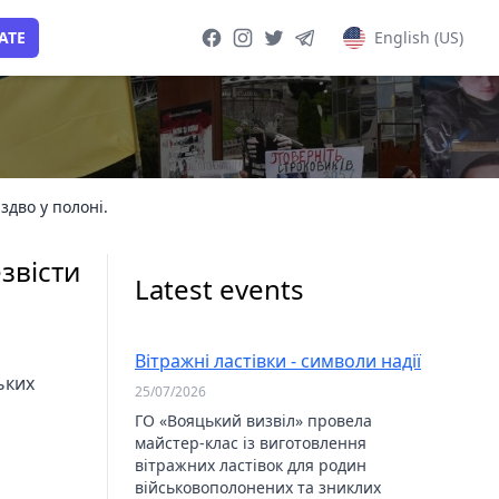
ATE
English (US)
Facebook page
Instagram page
Twitter page
Telegram group
здво у полоні.
звісти
Latest events
Вітражні ластівки - символи надії
ьких
25/07/2026
ГО «Вояцький визвіл» провела
майстер-клас із виготовлення
вітражних ластівок для родин
військовополонених та зниклих