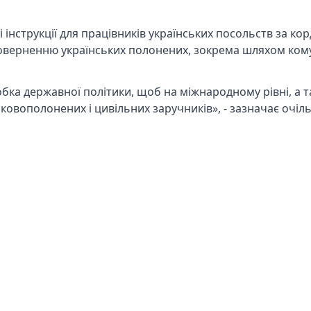
 інструкції для працівників українських посольств за ко
поверненню українських полонених, зокрема шляхом комун
обка державної політики, щоб на міжнародному рівні, а 
ьковополонених і цивільних заручників», - зазначає очіл