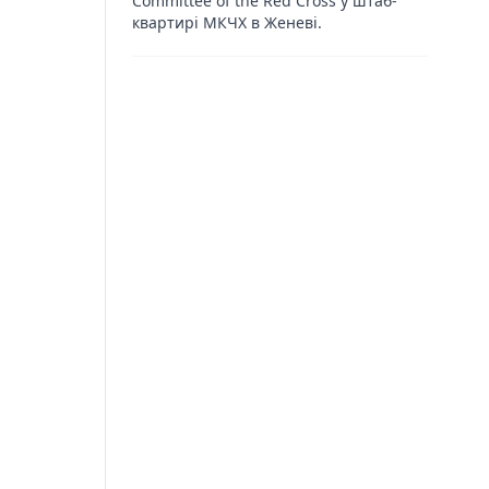
Committee of the Red Cross у штаб-
квартирі МКЧХ в Женеві.