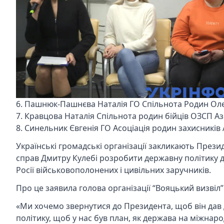
6. Пашнюк-Пашнєва Наталія ГО Спільнота Родин Ол
7. Кравцова Наталія Спільнота родин бійців ОЗСП А
8. Синельник Євгенія ГО Асоціація родин захисників 
Українські громадські організації закликають През
справ Дмитру Кулебі розробити державну політику д
Росії військовополонених і цивільних заручників.
Про це заявила голова організації “Вояцький визвіл”
«Ми хочемо звернутися до Президента, щоб він дав
політику, щоб у нас був план, як держава на міжнар