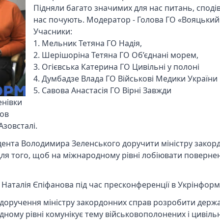
Підняли багато значимих для нас питань, споді
нас почують. Модератор - Голова ГО «Вояцький
Учасники:
1. Мельник Тетяна ГО Надія,
2. Шерішоріна Тетяна ГО Об’єднані морем,
3. Огієвська Катерина ГО Цивільні у полоні
4. Думбадзе Влада ГО Військові Медики України
5. Савова Анастасія ГО Вірні Завжди
енівки
зов
Азовсталі.
идента Володимира Зеленського доручити міністру закор
ля того, щоб на міжнародному рівні лобіювати поверне
 Наталія Єпіфанова під час пресконференції в Укрінформі
 доручення міністру закордонних справ розробити держ
одному рівні комунікує тему військовополонених і цивіль