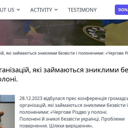
UT US
ACTIVITY
TESTIMONY
DON
й, які займаються зниклими безвісти і полоненими: «Чергове Рі
анізацій, які займаються зниклими бе
олоні.
28.12.2023 відбулася прес-конференція громадс
організацій, які займаються зниклими безвісти і
полоненими: «Чергове Різдво у полоні.
Полонені й зниклі безвісти українці. Проблеми
повернення. Шляхи вирішення».