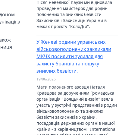
Після невеликої паузи ми відновила
проведення майстерок для родин
рдоном
полонених та зниклих безвісти
Захисників і Захисниць України в
ікації з
межах проєкту "КолоДій".
також
У Женеві родини українських
ьниця
військовополонених закликали
МКЧХ посилити зусилля для
захисту бранців та пошуку
зниклих безвісти.
19/06/2026
Мати полоненого азовця Наталя
Кравцова за дорученням Громадська
організація "Вояцький визвіл" взяла
участь у зустрічі представників родин
військовополонених та зниклих
безвісти захисників України,
посадовців державних органів нашої
країни - з керівництвом International