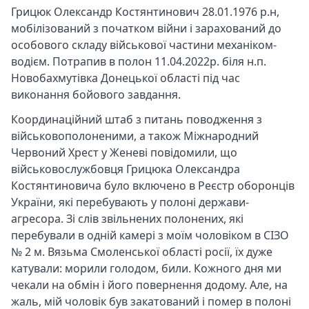
Грицюк Олександр Костянтинович 28.01.1976 р.н,
мобілізований з початком війни і зарахований до
особового складу військової частини механіком-
водієм. Потрапив в полон 11.04.2022р. біля н.п.
Новобахмутівка Донецької області під час
виконання бойового завдання.
Координаційний штаб з питань поводження з
військовополоненими, а також Міжнародний
Червоний Хрест у Женеві повідомили, що
військовослужбовця Грицюка Олександра
Костянтиновича було включено в Реєстр оборонців
України, які перебувають у полоні держави-
агресора. Зі слів звільнених полонених, які
перебували в одній камері з моїм чоловіком в СІЗО
№ 2 м. Вязьма Смоленської області росії, їх дуже
катували: морили голодом, били. Кожного дня ми
чекали на обмін і його повернення додому. Але, на
жаль, мій чоловік був закатований і помер в полоні