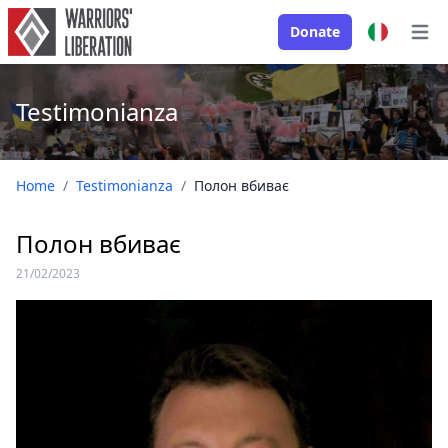
Donate
Open
Testimonianza
Home
/
Testimonianza
/
Полон вбиває
Полон вбиває
21/02/2023