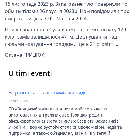
16 листопада 2023 р. Закатоване тіло повернули по
обміну тілами 26 грудня 2023р. Нам повідомили про
смерть Грицюка О.К. 24 січня 2024р.
При упізнанні тіла була вражена – із чоловіка у 120
кілограмів залишилося 47-ім. Це знущання над
людьми - катування голодом. І це в 21 столітті…"
Оксана ГРИЦЮК
Ultimi eventi
Вітражні ластівки - символи надії
25/07/2026
ГО «Вояцький визвіл» провела майстер-клас із
виготовлення вітражних ластівок для родин
військовополонених та зниклих безвісти Захисників
України. Творча зустріч стала символом віри, надії та
підтримки, а також об'єднала учасників у теплій