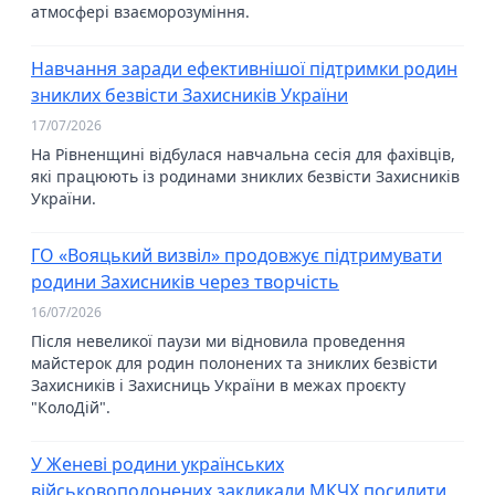
атмосфері взаєморозуміння.
Навчання заради ефективнішої підтримки родин
зниклих безвісти Захисників України
17/07/2026
На Рівненщині відбулася навчальна сесія для фахівців,
які працюють із родинами зниклих безвісти Захисників
України.
ГО «Вояцький визвіл» продовжує підтримувати
родини Захисників через творчість
16/07/2026
Після невеликої паузи ми відновила проведення
майстерок для родин полонених та зниклих безвісти
Захисників і Захисниць України в межах проєкту
"КолоДій".
У Женеві родини українських
військовополонених закликали МКЧХ посилити