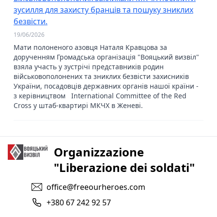
зусилля для захисту бранців та пошуку зниклих
безвісти.
19/06/2026
Мати полоненого азовця Наталя Кравцова за
дорученням Громадська організація "Вояцький визвіл"
взяла участь у зустрічі представників родин
військовополонених та зниклих безвісти захисників
України, посадовців державних органів нашої країни -
з керівництвом International Committee of the Red
Cross у штаб-квартирі МКЧХ в Женеві.
Organizzazione
"Liberazione dei soldati"
office@freeourheroes.com
+380 67 242 92 57