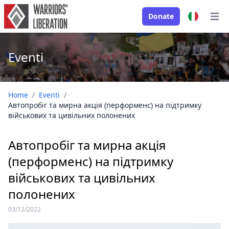
Donate
Open
Eventi
Home
/
Eventi
/
Автопробіг та мирна акція (перформенс) на підтримку
військових та цивільних полонених
Автопробіг та мирна акція
(перформенс) на підтримку
військових та цивільних
полонених
03/12/2022