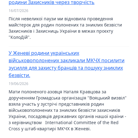
родини Захисників через творчість
16/07/2026
Після невеликої паузи ми відновила проведення
майстерок для родин полонених та зниклих безвісти
Захисників і Захисниць України в межах проєкту
"КолоДій".
У Женеві родини українських
військовополонених закликали МКЧХ посилити
зусилля для захисту бранців та пошуку зниклих
безвісти.
19/06/2026
Мати полоненого азовця Наталя Кравцова за
дорученням Громадська організація "Вояцький визвіл"
взяла участь у зустрічі представників родин
військовополонених та зниклих безвісти захисників
України, посадовців державних органів нашої країни -
з керівництвом International Committee of the Red
Cross у штаб-квартирі МКЧХ в Женеві.